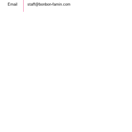
Email
staff@bonbon-famin.com