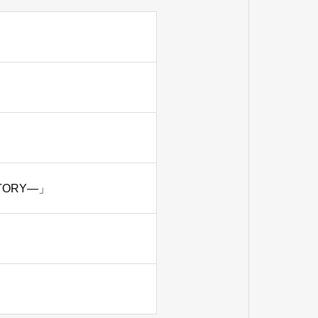
TORY―」