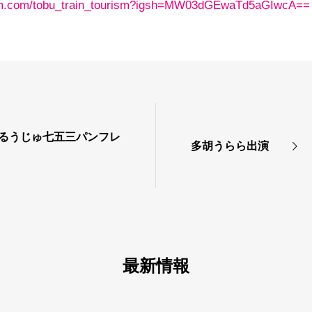
ram.com/tobu_train_tourism?igsh=MW03dGEwaTd5aGIwcA==
・るうじゅ七五三パンフレ
多胡うらら出演
最新情報